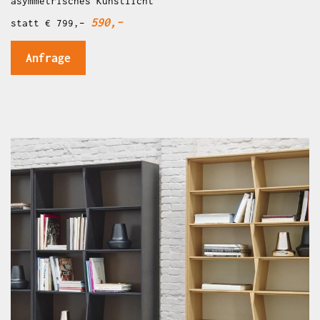
asymmetrisches Kunstlicht
590,–
statt € 799,–
Anfrage