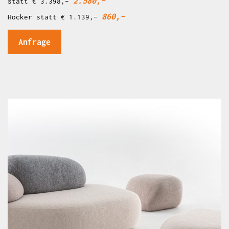
2.580,–
statt € 3.398,–
860,–
Hocker statt € 1.139,–
Anfrage